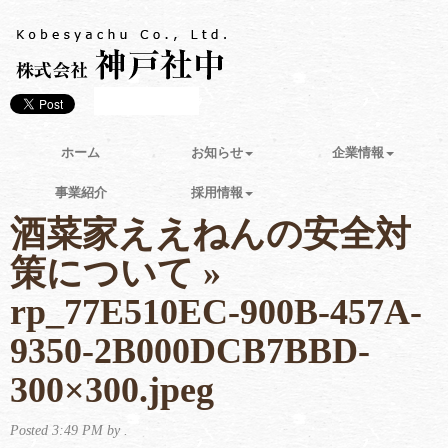
ホーム
お知らせ
企業情報
事業紹介
採用情報
酒菜家ええねんの安全対
策について
»
rp_77E510EC-900B-457A-
9350-2B000DCB7BBD-
300×300.jpeg
Posted
3:49 PM
by .