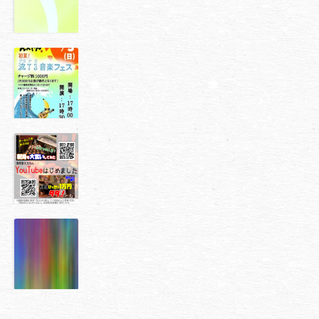
【シリーズ】
知ると面白
い！日本酒に
ついて⑪
【ライブ】14
周年を迎えま
す！
【ご挨拶＆告
知】2023年も
ご愛顧いただ
きありがとう
ございます！
【シリーズ】
知ると面白
い！日本酒に