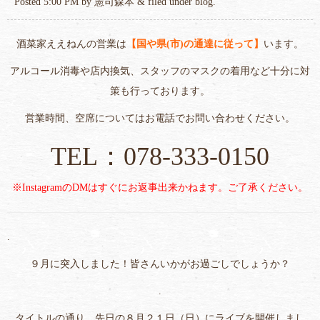
Posted
5:00 PM
by
憲司森本
&
filed under
blog
.
酒菜家ええねんの営業は
【国や県(市)の通達に従って】
います。
アルコール消毒や店内換気、スタッフのマスクの着用など十分に対
策も行っております。
営業時間、空席についてはお電話でお問い合わせください。
TEL：078-333-0150
※InstagramのDMはすぐにお返事出来かねます。ご了承ください。
.
９月に突入しました！皆さんいかがお過ごしでしょうか？
.
タイトルの通り、先日の８月２１日（日）にライブを開催しまし