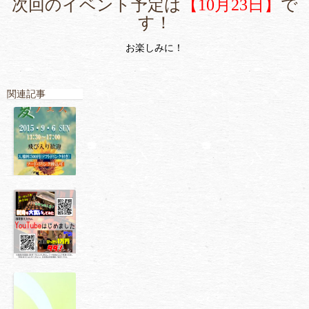
次回のイベント予定は
【10月23日】
で
す！
お楽しみに！
関連記事
夏フェス告知
酒菜家ええね
ん★YouTube
はじめました